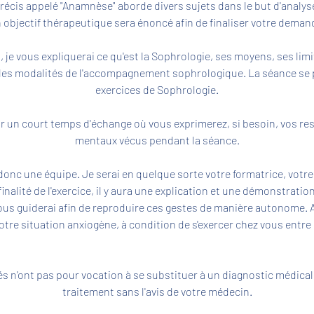
écis appelé "Anamnèse" aborde divers sujets dans le but d'analys
 objectif thérapeutique sera énoncé afin de finaliser votre deman
, je vous expliquerai ce qu'est la Sophrologie, ses moyens, ses lim
 les modalités de l'accompagnement sophrologique. La séance se 
exercices de Sophrologie.
ar un court temps d'échange où vous exprimerez, si besoin, vos re
mentaux vécus pendant la séance.
nc une équipe. Je serai en quelque sorte votre formatrice, votr
finalité de l'exercice, il y aura une explication et une démonstrati
vous guiderai afin de reproduire ces gestes de manière autonome. A
votre situation anxiogène, à condition de s'exercer chez vous entr
s n'ont pas pour vocation à se substituer à un diagnostic médical
traitement sans l'avis de votre médecin.