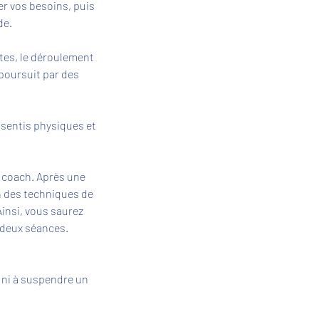
er vos besoins, puis
de.
ites, le déroulement
poursuit par des
ssentis physiques et
e coach. Après une
on des techniques de
insi, vous saurez
e deux séances.
 ni à suspendre un