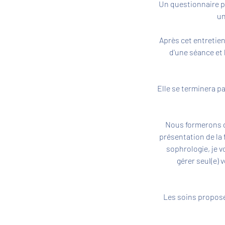
Un questionnaire pr
un
Après cet entretien
d'une séance et
Elle se terminera p
Nous formerons do
présentation de la 
sophrologie, je 
gérer seul(e) 
Les soins proposé