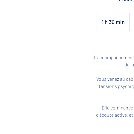
90
eu
1 h 30 min
1
3
0
m
i
L'accompagnement 
n
de l
Vous venez au cab
tensions psychiqu
Elle commence 
d'écoute active, e