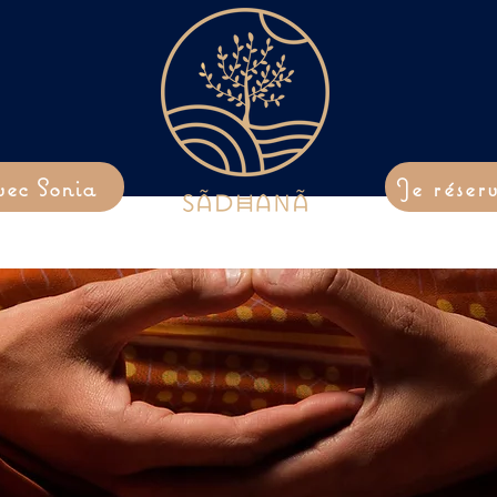
vec Sonia
Je réser
n
Soins énergétiques
Reflexologie
Massages de tradition asia