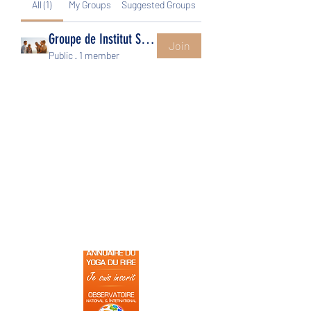
All (1)
My Groups
Suggested Groups
Groupe de Institut Sãdhanã
Join
Public
·
1 member