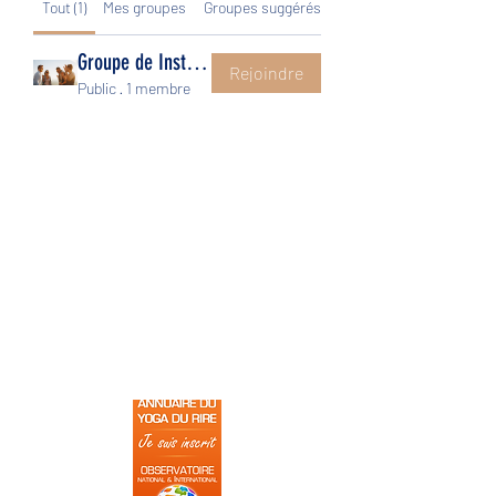
Tout (1)
Mes groupes
Groupes suggérés
Groupe de Institut Sãdhanã
Rejoindre
Public
·
1 membre