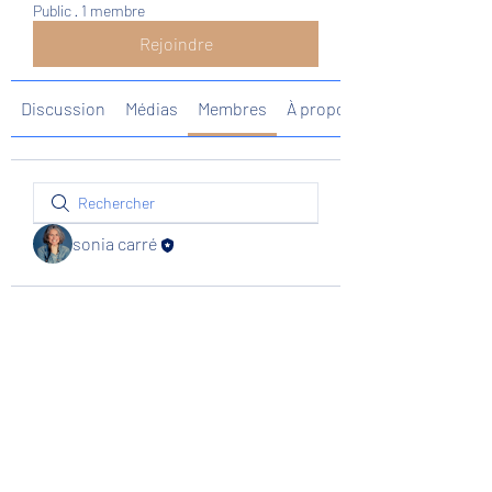
Public
·
1 membre
Rejoindre
Discussion
Médias
Membres
À propos
sonia carré