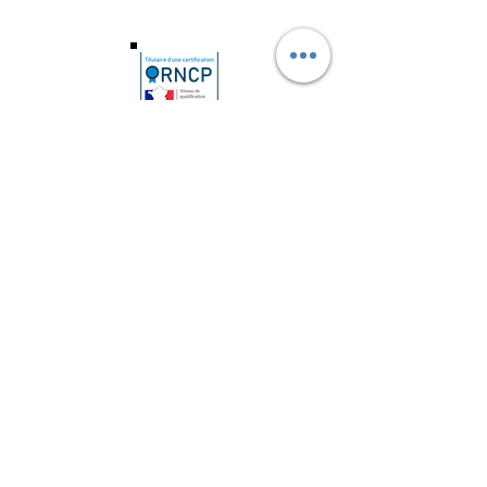
Je réserve une séance avec Sonia
Je réserve une séance avec Gaël
Siret Sonia Carré :
799 206
925 00031
Siret Gaël Carré :
912 828 167
00011